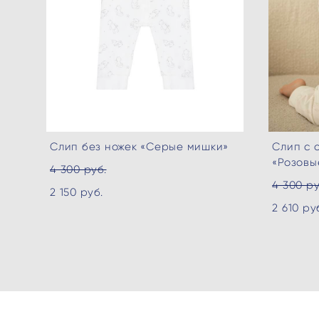
Слип без ножек «Серые мишки»
Слип с 
«Розовы
4 300 pуб.
4 300 pу
2 150 pуб.
2 610 pу