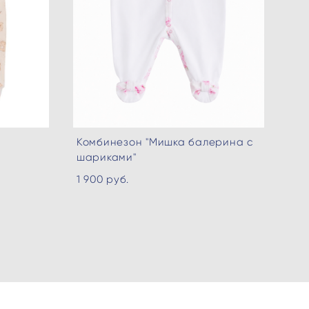
Комбинезон "Мишка балерина с
шариками"
1 900 pуб.