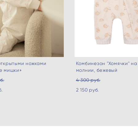
открытыми ножками
Комбинезон "Хомячки" на
е мишки»
молнии, бежевый
б.
4 300 pуб.
б.
2 150 pуб.