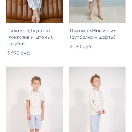
Пижама «Джунгли»
Пижама «Машинки»
(лонгслив и штаны),
(футболка и шорты)
голубая
3 190 pуб.
3 990 pуб.