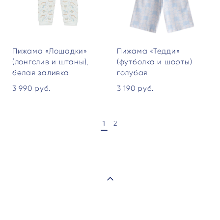
Пижама «Лошадки»
Пижама «Тедди»
(лонгслив и штаны),
(футболка и шорты)
белая заливка
голубая
3 990 pуб.
3 190 pуб.
1
2