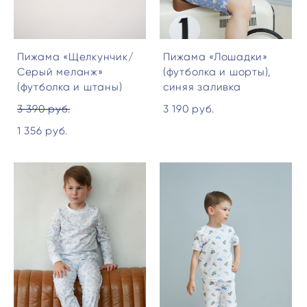
Пижама «Щелкунчик/
Пижама «Лошадки»
Серый меланж»
(футболка и шорты),
(футболка и штаны)
синяя заливка
3 390 pуб.
3 190 pуб.
1 356 pуб.