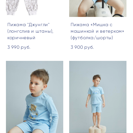
Пижама "Джунгли"
Пижама «Мишка с
(лонгслив и штаны),
машинкой и ветерком»
коричневый
(футболка/шорты)
3 990 pуб.
3 900 pуб.