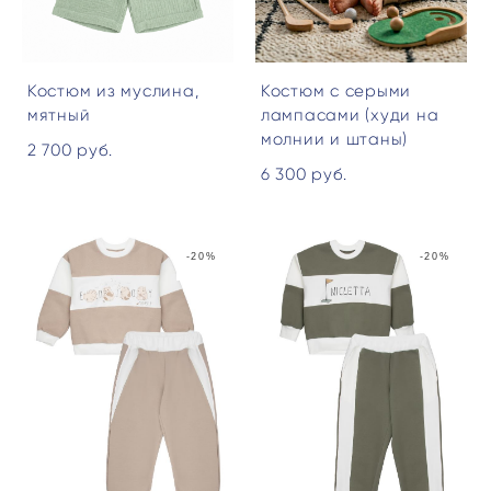
Костюм из муслина,
Костюм с серыми
мятный
лампасами (худи на
молнии и штаны)
2 700 pуб.
6 300 pуб.
-20%
-20%