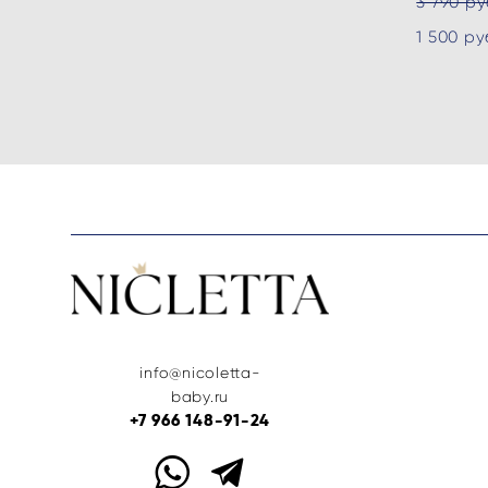
3 790 pу
1 500 pу
info@nicoletta-
baby.ru
+7 966 148-91-24