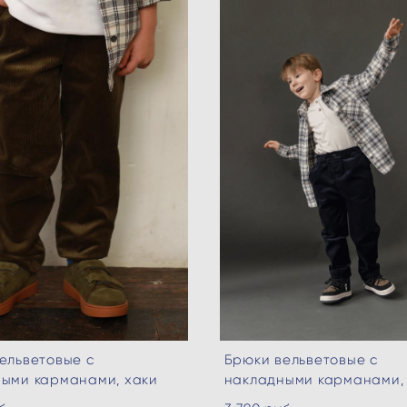
ельветовые с
Брюки вельветовые с
ыми карманами, хаки
накладными карманами,