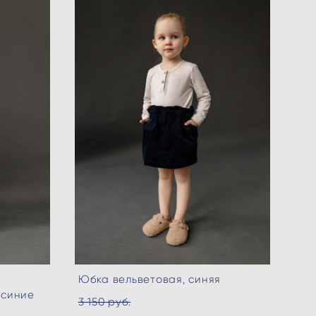
Юбка вельветовая, синяя
 синие
3 150 pуб.