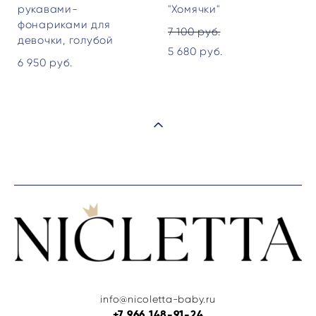
рукавами-
"Хомячки"
фонариками для
7 100 pуб.
девочки, голубой
5 680 pуб.
6 950 pуб.
info@nicoletta-baby.ru
+7 966 148-91-24