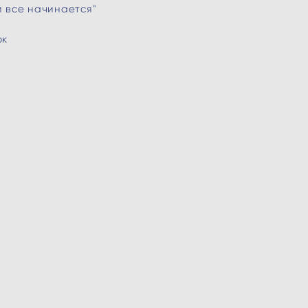
й все начинается"
ок