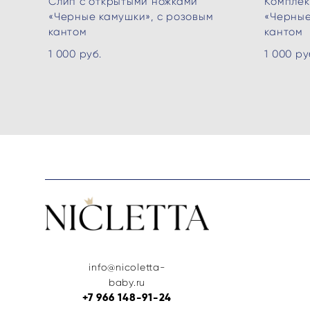
Слип с открытыми ножками
Комплек
«Черные камушки», с розовым
«Черные
кантом
кантом
1 000 pуб.
1 000 pу
info@nicoletta-
baby.ru
+7 966 148-91-24