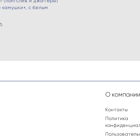
т (лонгслив и джоггеры)
 камушки», с белым
б.
О компани
Контакты
Политика
конфиденциа
Пользователь