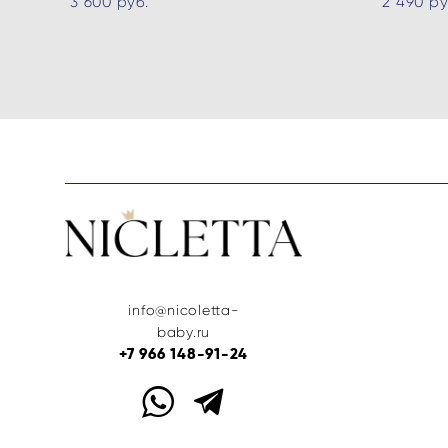
3 600 pуб.
2 490 pу
info@nicoletta-
baby.ru
+7 966 148-91-24