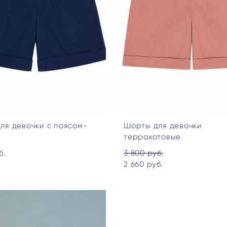
ля девочки с поясом-
Шорты для девочки
терракотовые
б.
3 800 pуб.
2 660 pуб.